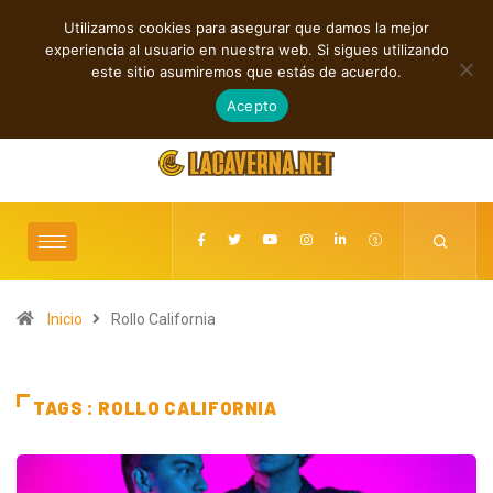
Utilizamos cookies para asegurar que damos la mejor
TENDENCIAS
experiencia al usuario en nuestra web. Si sigues utilizando
s unen amor y trance en “Heart And Bass”
Cuatro canciones entre pop, indi
este sitio asumiremos que estás de acuerdo.
agosto 10, 2026
Acepto
Inicio
Rollo California
TAGS : ROLLO CALIFORNIA