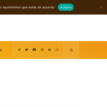
es
agosto 6, 2026
itio asumiremos que estás de acuerdo.
Acepto
AL