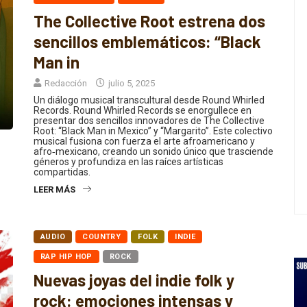
The Collective Root estrena dos
sencillos emblemáticos: “Black
Man in
Redacción
julio 5, 2025
Un diálogo musical transcultural desde Round Whirled
Records. Round Whirled Records se enorgullece en
presentar dos sencillos innovadores de The Collective
Root: “Black Man in Mexico” y “Margarito”. Este colectivo
musical fusiona con fuerza el arte afroamericano y
afro‑mexicano, creando un sonido único que trasciende
géneros y profundiza en las raíces artísticas
compartidas.
LEER MÁS
AUDIO
COUNTRY
FOLK
INDIE
RAP HIP HOP
ROCK
Nuevas joyas del indie folk y
rock: emociones intensas y