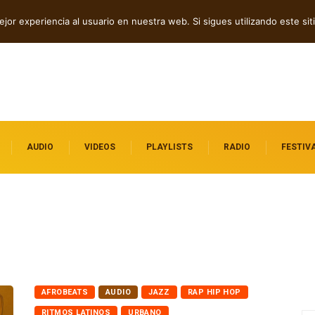
ependientes por descubrir
Indie rock, folk y electrónica: estrenos independient
jor experiencia al usuario en nuestra web. Si sigues utilizando este s
destacados
AUDIO
VIDEOS
PLAYLISTS
RADIO
FESTIV
AFROBEATS
AUDIO
JAZZ
RAP HIP HOP
RITMOS LATINOS
URBANO