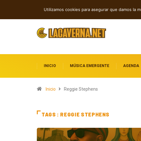
Rock, folk e indie: cuatro estrenos ind
TENDENCIAS
Utilizamos cookies para asegurar que damos la me
INICIO
MÚSICA EMERGENTE
AGENDA
Inicio
Reggie Stephens
TAGS : REGGIE STEPHENS