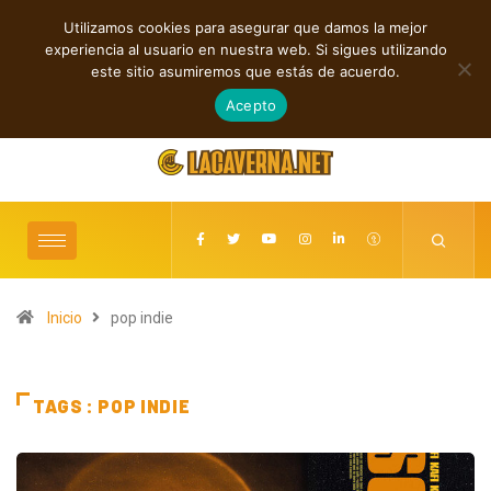
Utilizamos cookies para asegurar que damos la mejor
TENDENCIAS
experiencia al usuario en nuestra web. Si sigues utilizando
Rupturas, deseo, ciclos y conexiones digitales
Baldy Crawler cue
este sitio asumiremos que estás de acuerdo.
agosto 9, 2026
Acepto
Inicio
pop indie
TAGS : POP INDIE