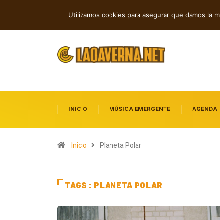
Nueva música independiente: electróni
TENDENCIAS
Utilizamos cookies para asegurar que damos la me
INICIO
MÚSICA EMERGENTE
AGENDA
Inicio
Planeta Polar
TAGS : PLANETA POLAR