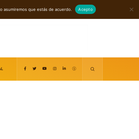
agosto 7, 2026
itio asumiremos que estás de acuerdo.
Acepto
AL