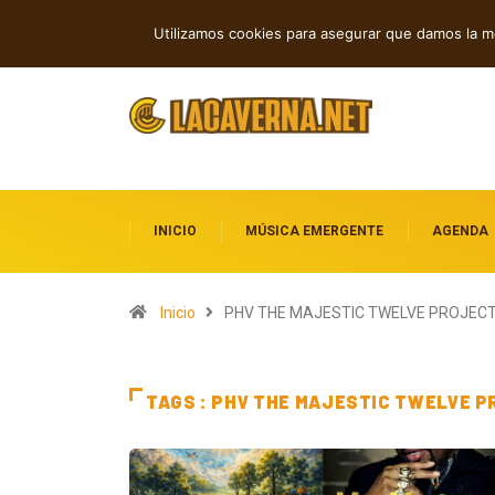
Andyvince reflexiona sobre el perdó
TENDENCIAS
Utilizamos cookies para asegurar que damos la me
INICIO
MÚSICA EMERGENTE
AGENDA
Inicio
PHV THE MAJESTIC TWELVE PROJEC
TAGS : PHV THE MAJESTIC TWELVE 