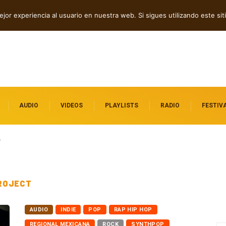
n en “WE MUST LEARN TO FORGIVE”
jor experiencia al usuario en nuestra web. Si sigues utilizando este s
AUDIO
VIDEOS
PLAYLISTS
RADIO
FESTIV
T
PROJECT
AUDIO
INDIE
POP
RAP HIP HOP