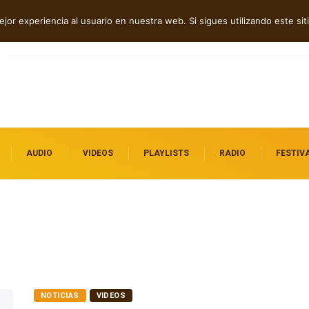
p tech en Acid Freq
jor experiencia al usuario en nuestra web. Si sigues utilizando este s
AUDIO
VIDEOS
PLAYLISTS
RADIO
FESTIV
NOTICIAS
VIDEOS
Ca7riel sorprende con su nuevo