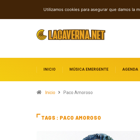
GUMR conecta techno analógico y dee
TENDENCIAS
Utilizamos cookies para asegurar que damos la me
INICIO
MÚSICA EMERGENTE
AGENDA
Inicio
Paco Amoroso
TAGS : PACO AMOROSO