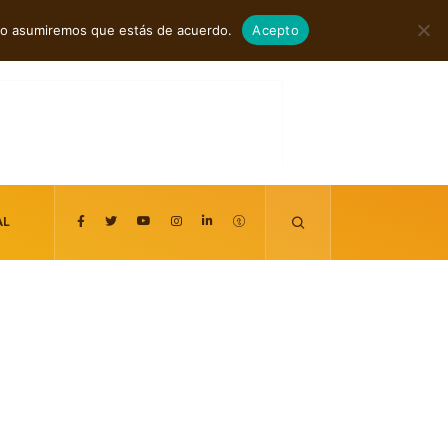
agosto 7, 2026
itio asumiremos que estás de acuerdo.
Acepto
AL