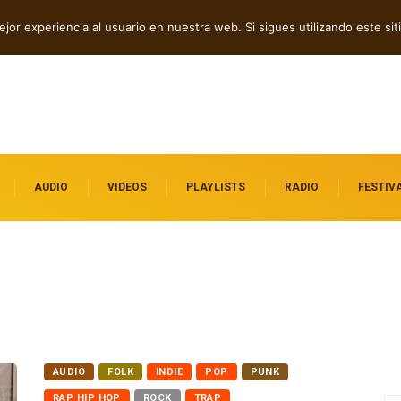
os independientes destacados
jor experiencia al usuario en nuestra web. Si sigues utilizando este s
AUDIO
VIDEOS
PLAYLISTS
RADIO
FESTIV
AUDIO
FOLK
INDIE
POP
PUNK