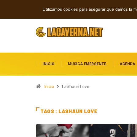
Indie rock, folk y electrónica: estren
TENDENCIAS
Utilizamos cookies para asegurar que damos la me
INICIO
MÚSICA EMERGENTE
AGENDA
Inicio
LaShaun Love
TAGS : LASHAUN LOVE