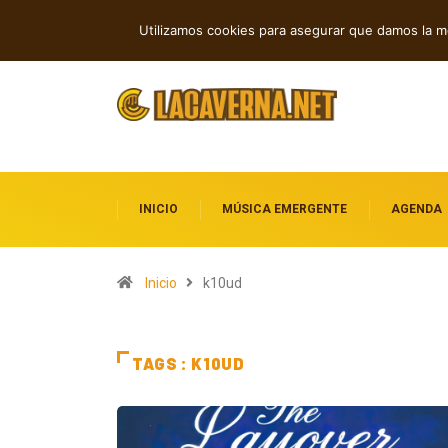
For You Brother transforma la fe en ro
TENDENCIAS
Utilizamos cookies para asegurar que damos la me
INICIO
MÚSICA EMERGENTE
AGENDA
Inicio
k10ud
TAGS : K10UD