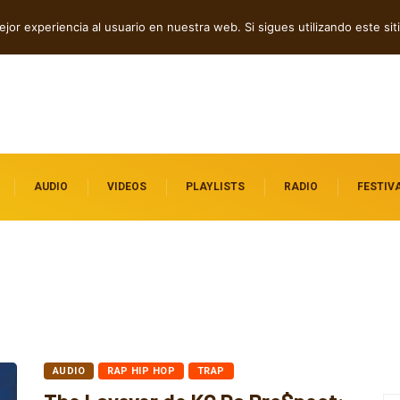
ck en “Father Help Us”
Cuatro canciones independientes entre folk, rock y pop
jor experiencia al usuario en nuestra web. Si sigues utilizando este s
AUDIO
VIDEOS
PLAYLISTS
RADIO
FESTIV
AUDIO
RAP HIP HOP
TRAP
The Layover de KC Da Pro$pect: