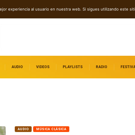
p tech en Acid Freq
jor experiencia al usuario en nuestra web. Si sigues utilizando este s
AUDIO
VIDEOS
PLAYLISTS
RADIO
FESTIV
AUDIO
MÚSICA CLÁSICA
Fabio Cicala y “The Words I Didn’t