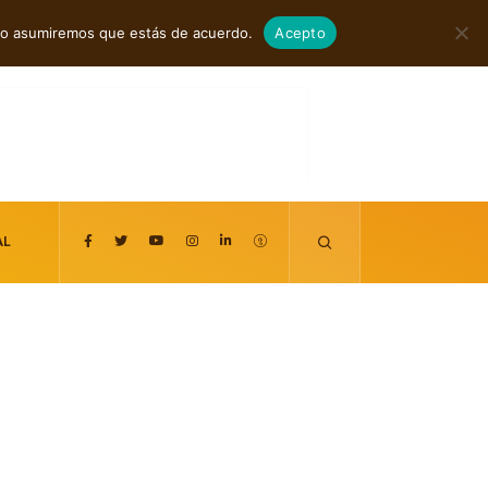
agosto 7, 2026
itio asumiremos que estás de acuerdo.
Acepto
AL