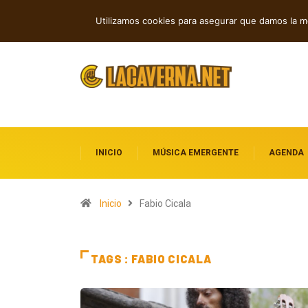
GUMR conecta techno analógico y dee
TENDENCIAS
Utilizamos cookies para asegurar que damos la me
INICIO
MÚSICA EMERGENTE
AGENDA
Inicio
Fabio Cicala
TAGS : FABIO CICALA