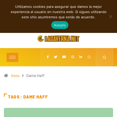
Utilizamos cookies para asegurar que damos la mejor
TENDENCIAS
experiencia al usuario en nuestra web. Si sigues utilizando
Entre la Melodía y la Rebeldía
este sitio asumiremos que estás de acuerdo.
agosto 10, 2026
Acepto
Inicio
Dame Haff
TAGS : DAME HAFF