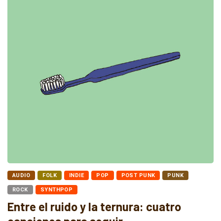
AUDIO
FOLK
INDIE
POP
POST PUNK
PUNK
ROCK
SYNTHPOP
Entre el ruido y la ternura: cuatro