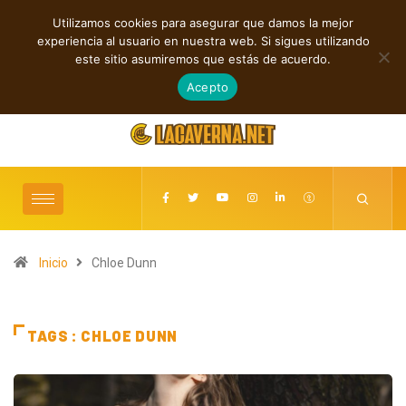
Utilizamos cookies para asegurar que damos la mejor
TENDENCIAS
experiencia al usuario en nuestra web. Si sigues utilizando
Nueva música independiente: electrónica, post rock y punk
Rock, f
este sitio asumiremos que estás de acuerdo.
agosto 7, 2026
Acepto
Inicio
Chloe Dunn
TAGS : CHLOE DUNN