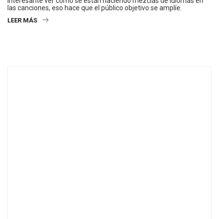
interesante ver como se están haciendo mezclas de idiomas en
las canciones, eso hace que el público objetivo se amplíe.
LEER MÁS