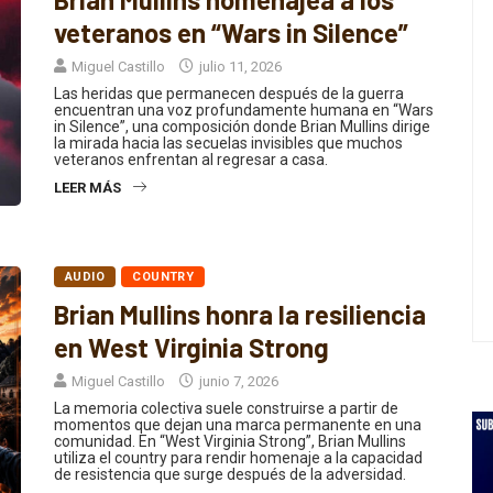
Brian Mullins homenajea a los
veteranos en “Wars in Silence”
Miguel Castillo
julio 11, 2026
Las heridas que permanecen después de la guerra
encuentran una voz profundamente humana en “Wars
in Silence”, una composición donde Brian Mullins dirige
la mirada hacia las secuelas invisibles que muchos
veteranos enfrentan al regresar a casa.
LEER MÁS
AUDIO
COUNTRY
Brian Mullins honra la resiliencia
en West Virginia Strong
Miguel Castillo
junio 7, 2026
La memoria colectiva suele construirse a partir de
momentos que dejan una marca permanente en una
comunidad. En “West Virginia Strong”, Brian Mullins
utiliza el country para rendir homenaje a la capacidad
de resistencia que surge después de la adversidad.