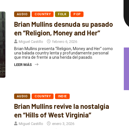
AUDIO
COUNTRY
FOLK
POP
Brian Mullins desnuda su pasado
en “Religion, Money and Her”
Miguel Castillo
febrero 6, 2026
Brian Mullins presenta “Religion, Money and Her” como
una balada country lenta y profundamente personal
que mira de frente a una herida del pasado.
LEER MÁS
AUDIO
COUNTRY
INDIE
Brian Mullins revive la nostalgia
en “Hills of West Virginia”
Miguel Castillo
enero 3, 2026