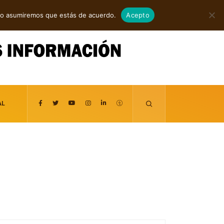
agosto 7, 2026
itio asumiremos que estás de acuerdo.
Acepto
AL