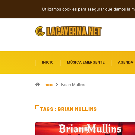
dependiente: electrónica, post rock y punk
Rock, folk e indie: cuatro estreno
TENDENCIAS
Utilizamos cookies para asegurar que damos la me
descubrir
INICIO
MÚSICA EMERGENTE
AGENDA
Inicio
Brian Mullins
TAGS : BRIAN MULLINS