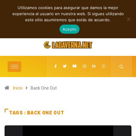
Utilizamos cookies para asegurar que damos la mejor
TENDENCIAS
experiencia al usuario en nuestra web. Si sigues utilizando
Rupturas, deseo, ciclos y conexiones digitales
este sitio asumiremos que estás de acuerdo.
agosto 9, 2026
Acepto
Inicio
Back One Out
TAGS : BACK ONE OUT