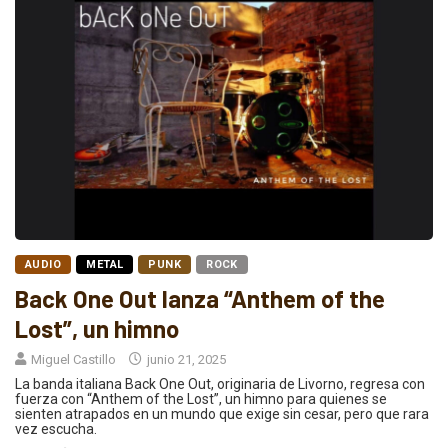
AUDIO
METAL
PUNK
ROCK
Back One Out lanza “Anthem of the
Lost”, un himno
Miguel Castillo
junio 21, 2025
La banda italiana Back One Out, originaria de Livorno, regresa con
fuerza con “Anthem of the Lost”, un himno para quienes se
sienten atrapados en un mundo que exige sin cesar, pero que rara
vez escucha.