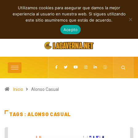
Utilizamos cookies para asegurar que damos la mejor
TENDENCIAS
experiencia al usuario en nuestra web. Si sigues utilizando
GUMR conecta techno analógico y deep tech en Acid Freq
este sitio asumiremos que estás de acuerdo.
agosto 8, 2026
Acepto
Inicio
Alonso Casual
TAGS : ALONSO CASUAL