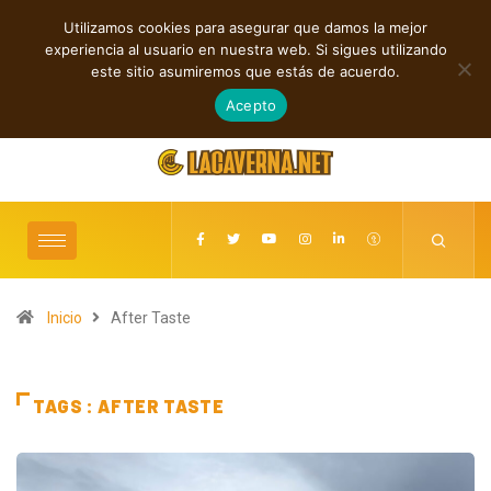
Utilizamos cookies para asegurar que damos la mejor
TENDENCIAS
experiencia al usuario en nuestra web. Si sigues utilizando
Rosabell encuentra su propio valor en el single “Flowers”
For You Brother 
este sitio asumiremos que estás de acuerdo.
agosto 8, 2026
Acepto
Inicio
After Taste
TAGS : AFTER TASTE