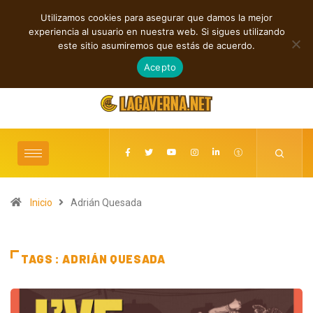
Utilizamos cookies para asegurar que damos la mejor
TENDENCIAS
experiencia al usuario en nuestra web. Si sigues utilizando
Magdi Aboul-Kheir revive el futuro retro con “Endorphine Wave”
Mod
este sitio asumiremos que estás de acuerdo.
agosto 5, 2026
Acepto
Inicio
Adrián Quesada
TAGS : ADRIÁN QUESADA