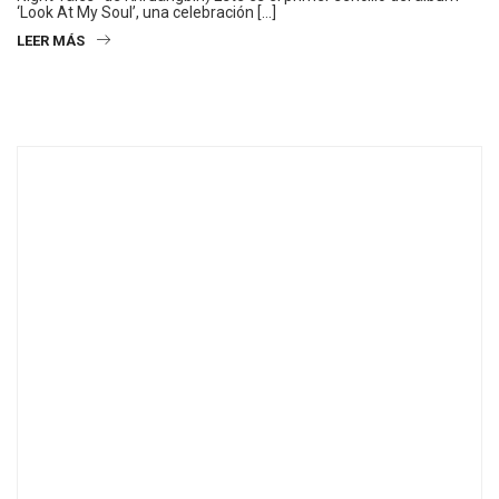
‘Look At My Soul’, una celebración […]
LEER MÁS