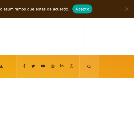
agosto 7, 2026
itio asumiremos que estás de acuerdo.
Acepto
AL