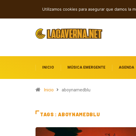
Nueva música independiente: electróni
TENDENCIAS
Utilizamos cookies para asegurar que damos la me
INICIO
MÚSICA EMERGENTE
AGENDA
Inicio
aboynamedblu
TAGS : ABOYNAMEDBLU