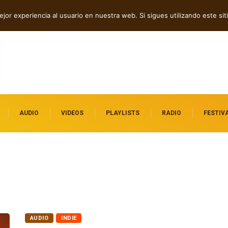
ca, post rock y punk
jor experiencia al usuario en nuestra web. Si sigues utilizando este s
AUDIO
VIDEOS
PLAYLISTS
RADIO
FESTIV
AUDIO
INDIE
Escucha el EP “in a room with no