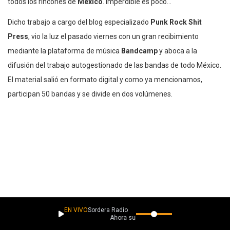
todos los rincones de
México
. Imperdible es poco…
Dicho trabajo a cargo del blog especializado
Punk Rock Shit
Press
, vio la luz el pasado viernes con un gran recibimiento
mediante la plataforma de música
Bandcamp
y aboca a la
difusión del trabajo autogestionado de las bandas de todo México.
El material salió en formato digital y como ya mencionamos,
participan 50 bandas y se divide en dos volúmenes.
PLAYLISTS
Más música como esta
EN VIVO
Sordera Radio
Ahora suena
Descubrimientos lacaverna.net
Descubrimientos Punketeros