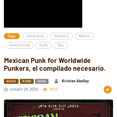
Tags:
bandcamp
Hardcore
México
newsnormal
Punk
Ska
Mexican Punk for Worldwide
Punkers, el compilado necesario.
Kristian Aballay
AUDIO
PUNK
ROCK
octubre 29, 2020
2010