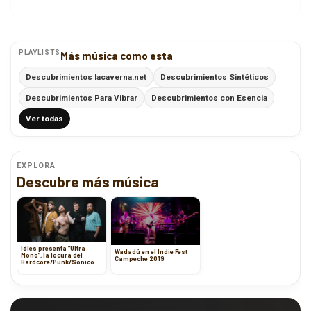
PLAYLISTS
Más música como esta
Descubrimientos lacaverna.net
Descubrimientos Sintéticos
Descubrimientos Para Vibrar
Descubrimientos con Esencia
Ver todas
EXPLORA
Descubre más música
Idles presenta “Ultra
Wadadú en el Indie Fest
Mono”, la locura del
Campeche 2019
Hardcore/Punk/Sónico