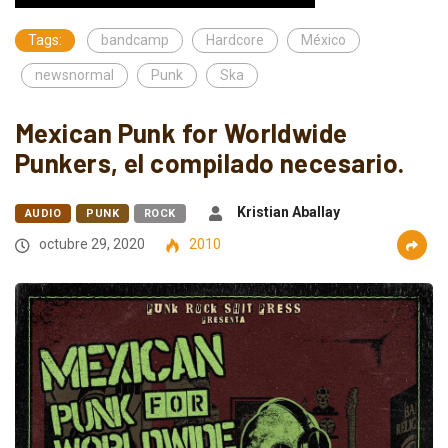
Tags:
bandcamp
Hardcore
México
newsnormal
Punk
Ska
Mexican Punk for Worldwide
Punkers, el compilado necesario.
Kristian Aballay
AUDIO
PUNK
ROCK
octubre 29, 2020
2010