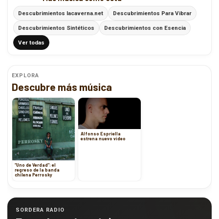
Descubrimientos lacaverna.net
Descubrimientos Para Vibrar
Descubrimientos Sintéticos
Descubrimientos con Esencia
Ver todas
EXPLORA
Descubre más música
Alfonso Espriella
estrena nuevo video
“Uno de Verdad”: el
regreso de la banda
chilena Perrosky
SORDERA RADIO