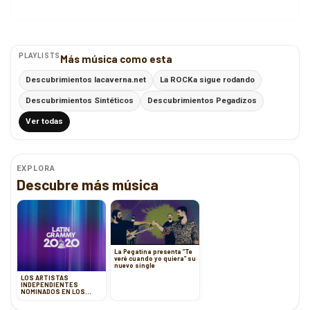
PLAYLISTS
Más música como esta
Descubrimientos lacaverna.net
La ROCKa sigue rodando
Descubrimientos Sintéticos
Descubrimientos Pegadizos
Ver todas
EXPLORA
Descubre más música
La Pegatina presenta ”Te
veré cuando yo quiera” su
nuevo single
LOS ARTISTAS
INDEPENDIENTES
NOMINADOS EN LOS
LATIN GRAMMY 2020