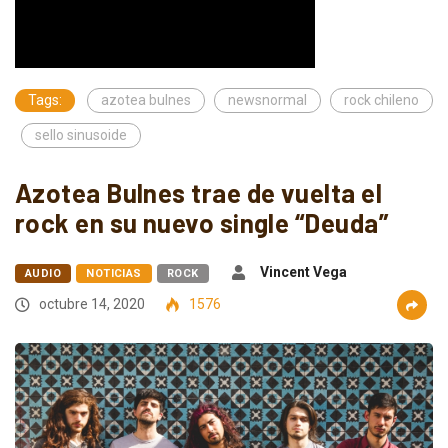
Tags:
azotea bulnes
newsnormal
rock chileno
sello sinusoide
Azotea Bulnes trae de vuelta el
rock en su nuevo single “Deuda”
Vincent Vega
AUDIO
NOTICIAS
ROCK
octubre 14, 2020
1576