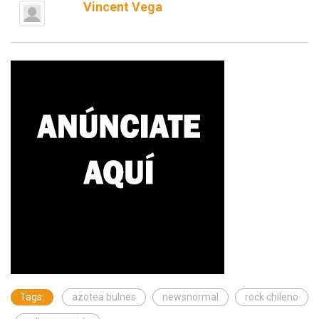
Vincent Vega
Tags:
azotea bulnes
newsnormal
rock chileno