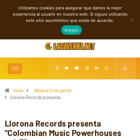
Utilizamos cookies para asegurar que damos la mejor
TENDENCIAS
experiencia al usuario en nuestra web. Si sigues utilizando
Shaven Primates: Un estallido de Hard Rock contra el control digital
este sitio asumiremos que estás de acuerdo.
agosto 8, 2026
Acepto
Inicio
Música Emergente
Llorona Records presenta…
Llorona Records presenta
“Colombian Music Powerhouses