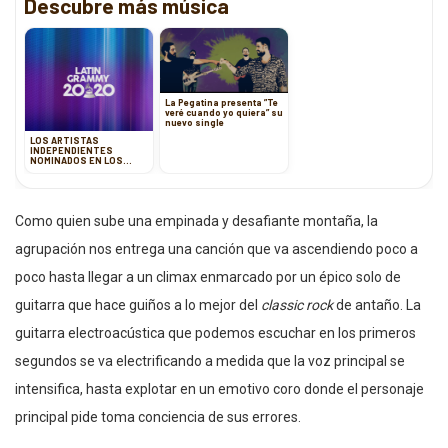
Descubre más música
La Pegatina presenta ”Te
veré cuando yo quiera” su
nuevo single
LOS ARTISTAS
INDEPENDIENTES
NOMINADOS EN LOS
LATIN GRAMMY 2020
Como quien sube una empinada y desafiante montaña, la
agrupación nos entrega una canción que va ascendiendo poco a
poco hasta llegar a un climax enmarcado por un épico solo de
guitarra que hace guiños a lo mejor del
classic rock
de antaño. La
guitarra electroacústica que podemos escuchar en los primeros
segundos se va electrificando a medida que la voz principal se
intensifica, hasta explotar en un emotivo coro donde el personaje
principal pide toma conciencia de sus errores.