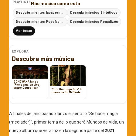
PLAYLISTS
Más música como esta
Descubrimientos lacaverna.net
Descubrimientos Sintéticos
Descubrimientos Poesías con Ritmo
Descubrimientos Pegadizos
Ver todas
EXPLORA
Descubre más música
GONDWANA lanza
“Piensame, en vivo
teatro Caupolican”
“Otro Domingo Gris” lo
nuevo de En Mi Mente
A finales del año pasado lanzó el sencillo “Se hace magia
(mediador)”, primer tema de lo que será Mundos de Vida, un
nuevo álbum que verá luz en la segunda parte del
2021
.