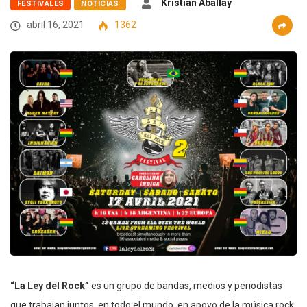
Kristian Aballay
FESTIVALES
NOTICIAS
abril 16, 2021
1362
“La Ley del Rock”
es un grupo de bandas, medios y periodistas
que trabajan juntos, en todo el mundo, en apoyo de la música rock