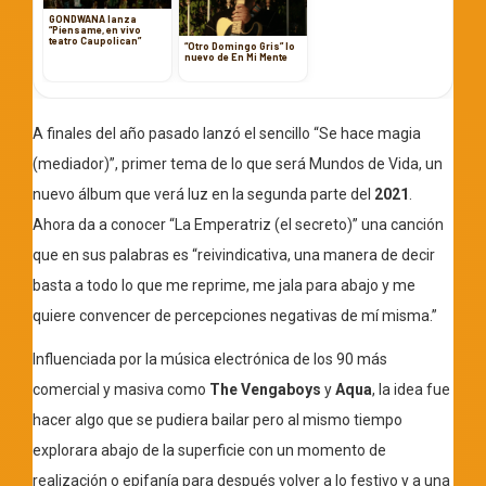
GONDWANA lanza
“Piensame, en vivo
teatro Caupolican”
“Otro Domingo Gris” lo
nuevo de En Mi Mente
A finales del año pasado lanzó el sencillo “Se hace magia
(mediador)”, primer tema de lo que será Mundos de Vida, un
nuevo álbum que verá luz en la segunda parte del
2021
.
Ahora da a conocer “La Emperatriz (el secreto)” una canción
que en sus palabras es “reivindicativa, una manera de decir
basta a todo lo que me reprime, me jala para abajo y me
quiere convencer de percepciones negativas de mí misma.”
Influenciada por la música electrónica de los 90 más
comercial y masiva como
The Vengaboys
y
Aqua
, la idea fue
hacer algo que se pudiera bailar pero al mismo tiempo
explorara abajo de la superficie con un momento de
realización o epifanía para después volver a lo festivo y a una