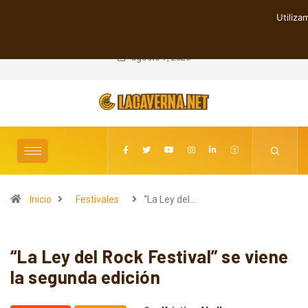
Utiliza
TENDENCIAS
Cuatro canciones independientes entre reflexión y resistencia
agosto 7, 2026
Inicio
Festivales
“La Ley del…
“La Ley del Rock Festival” se viene
la segunda edición