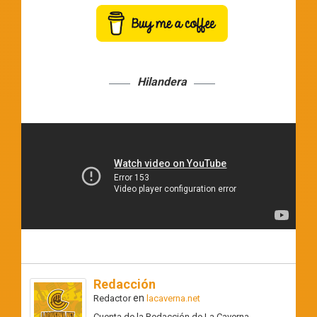
Hilandera
Redacción
en
Redactor
lacaverna.net
Cuenta de la Redacción de La Caverna