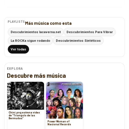
PLAYLISTS
Más música como esta
Descubrimientos lacaverna.net
Descubrimientos Para Vibrar
La ROCKa sigue rodando
Descubrimientos Sintéticos
Ver todas
EXPLORA
Descubre más música
Chini.png estrena video
de “Triangulo de las
Bermudas”
Power Woman of
Nacional Records