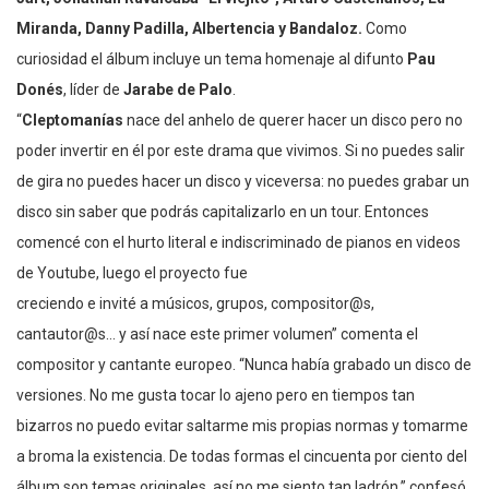
Miranda, Danny Padilla, Albertencia y Bandaloz.
Como
curiosidad el álbum incluye un tema homenaje al difunto
Pau
Donés
, líder de
Jarabe de Palo
.
“
Cleptomanías
nace del anhelo de querer hacer un disco pero no
poder invertir en él por este drama que vivimos. Si no puedes salir
de gira no puedes hacer un disco y viceversa: no puedes grabar un
disco sin saber que podrás capitalizarlo en un tour. Entonces
comencé con el hurto literal e indiscriminado de pianos en videos
de Youtube, luego el proyecto fue
creciendo e invité a músicos, grupos, compositor@s,
cantautor@s… y así nace este primer volumen” comenta el
compositor y cantante europeo. “Nunca había grabado un disco de
versiones. No me gusta tocar lo ajeno pero en tiempos tan
bizarros no puedo evitar saltarme mis propias normas y tomarme
a broma la existencia. De todas formas el cincuenta por ciento del
álbum son temas originales, así no me siento tan ladrón.” confesó