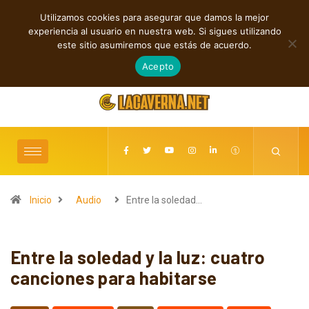
Utilizamos cookies para asegurar que damos la mejor
TENDENCIAS
experiencia al usuario en nuestra web. Si sigues utilizando
Rock, folk e indie: cuatro estrenos independientes por descubrir
este sitio asumiremos que estás de acuerdo.
agosto 7, 2026
Acepto
Inicio
Audio
Entre la soledad…
Entre la soledad y la luz: cuatro
canciones para habitarse