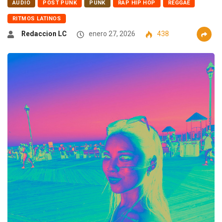
AUDIO
POST PUNK
PUNK
RAP HIP HOP
REGGAE
RITMOS LATINOS
Redaccion LC
enero 27, 2026
438