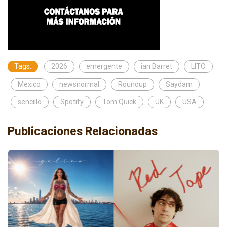
Tags:
2026
emergente
ian Barret
LITO
Mexico
newsnormal
Roundup
Saydam
sencillo
Spotify
Tom Quick
UK
USA
Publicaciones Relacionadas