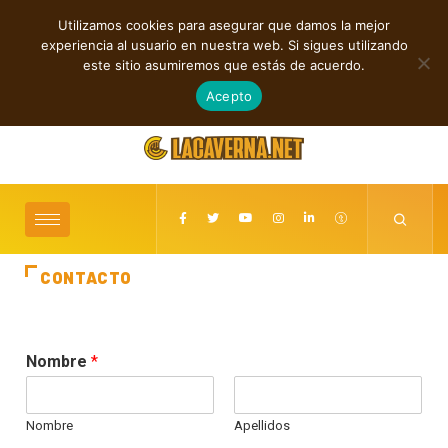
Utilizamos cookies para asegurar que damos la mejor
TENDENCIAS
experiencia al usuario en nuestra web. Si sigues utilizando
GUMR conecta techno analógico y deep tech en Acid Freq
este sitio asumiremos que estás de acuerdo.
agosto 8, 2026
Acepto
CONTACTO
Nombre
*
Nombre
Apellidos