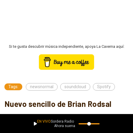
Si te gusta descubrir música independiente, apoya La Caverna aquí:
Tags:
newsnormal
soundcloud
Spotify
Nuevo sencillo de Brian Rodsal
Redacción
ALTERNATIVO
VIDEOS
EN VIVO
Sordera Radio
Ahora suena
mayo 18, 2021
1378