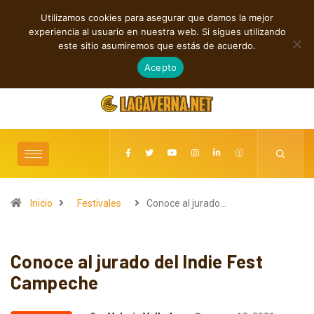
Utilizamos cookies para asegurar que damos la mejor
TENDENCIAS
experiencia al usuario en nuestra web. Si sigues utilizando
s entre folk, rock y pop
Baldy Crawler cuestiona el odio y la guerra en “Hatred
este sitio asumiremos que estás de acuerdo.
agosto 8, 2026
Acepto
Inicio
Festivales
Conoce al jurado…
Conoce al jurado del Indie Fest
Campeche