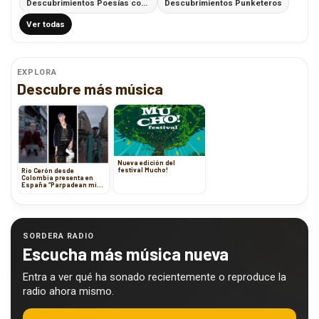
Descubrimientos Poesías con Ritmo
Descubrimientos Punketeros
Ver todas
EXPLORA
Descubre más música
Nueva edición del
festival Mucho!
Rio Cerón desde
Colombia presenta en
España “Parpadean mis
días”
SORDERA RADIO
Escucha más música nueva
Entra a ver qué ha sonado recientemente o reproduce la
radio ahora mismo.