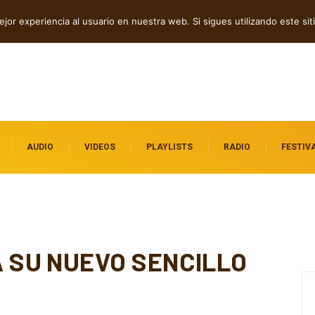
ock contra el control digital
jor experiencia al usuario en nuestra web. Si sigues utilizando este s
AUDIO
VIDEOS
PLAYLISTS
RADIO
FESTIV
A SU NUEVO SENCILLO