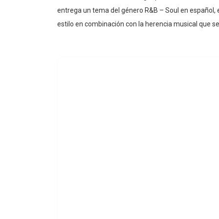
“CALOR”
es la tercera entrega que
Chris Zaval
reali
entrega un tema del género R&B – Soul en español, el
estilo en combinación con la herencia musical que se