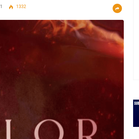
21
1332