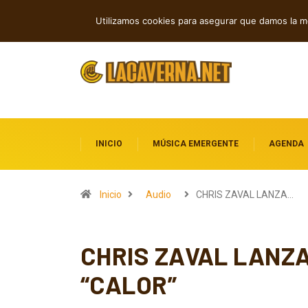
Shaven Primates: Un estallido de Hard R
TENDENCIAS
Utilizamos cookies para asegurar que damos la me
INICIO
MÚSICA EMERGENTE
AGENDA
Inicio
Audio
CHRIS ZAVAL LANZA…
CHRIS ZAVAL LANZ
“CALOR”