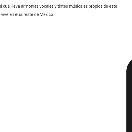
za como solista bajo el sello
Sureste Records.
Chris nos
 cuál lleva armonías vocales y tintes músicales propios de este
 vive en el sureste de México.