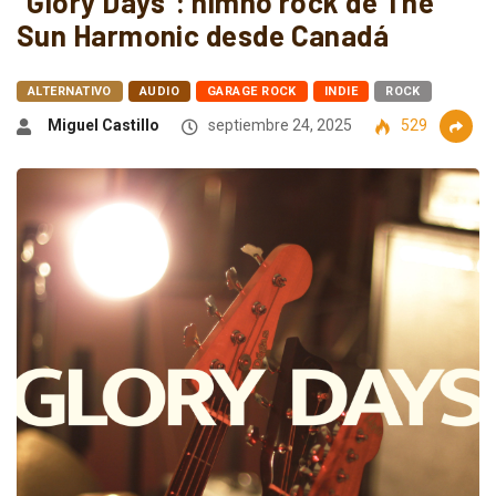
“Glory Days”: himno rock de The
Sun Harmonic desde Canadá
ALTERNATIVO
AUDIO
GARAGE ROCK
INDIE
ROCK
Miguel Castillo
septiembre 24, 2025
529