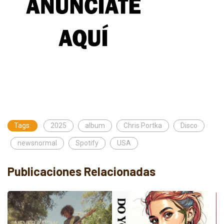
Tags:
2025
album
Chris Portka
Disco
newsnormal
Spotify
USA
Publicaciones Relacionadas