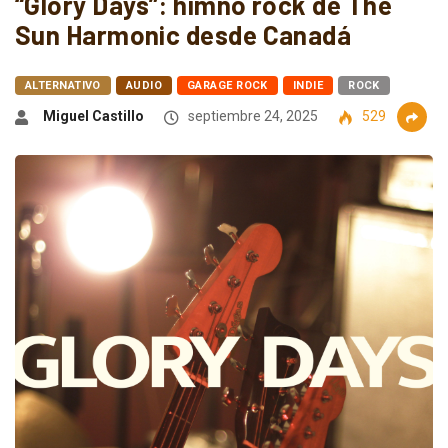
“Glory Days”: himno rock de The
Sun Harmonic desde Canadá
ALTERNATIVO
AUDIO
GARAGE ROCK
INDIE
ROCK
Miguel Castillo
septiembre 24, 2025
529