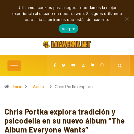
Utilizamos cookies para asegurar que damos la mejor
TENDENCIAS
experiencia al usuario en nuestra web. Si sigues utilizando
Entre la oscuridad, la introspección y la esperanza: cuatro propuestas
este sitio asumiremos que estás de acuerdo.
que dejan huella
agosto 5, 2026
Acepto
Inicio
Audio
Chris Portka explora…
Chris Portka explora tradición y
psicodelia en su nuevo álbum “The
Album Everyone Wants”