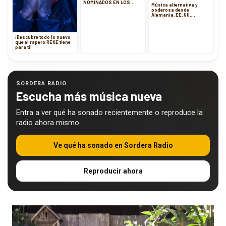
NOMINADOS EN LOS
Música alternativa y
LATIN GRAMMY 2020
poderosa desde
Alemania, EE. UU.,
Argentina y México
¡Descubre todo lo nuevo
que el rapero REKE tiene
para ti!
SORDERA RADIO
Escucha más música nueva
Entra a ver qué ha sonado recientemente o reproduce la
radio ahora mismo.
Ve qué ha sonado en Sordera Radio
Reproducir ahora