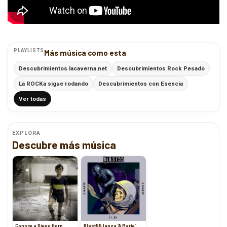
PLAYLISTS
Más música como esta
Descubrimientos lacaverna.net
Descubrimientos Rock Pesado
La ROCKa sigue rodando
Descubrimientos con Esencia
Ver todas
EXPLORA
Descubre más música
Conoce a Diego Horn
Blast55 lanza ‘A Marte’,