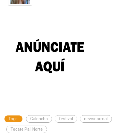
Tags:
Caloncho
festival
newsnormal
Tecate Pa'l Norte