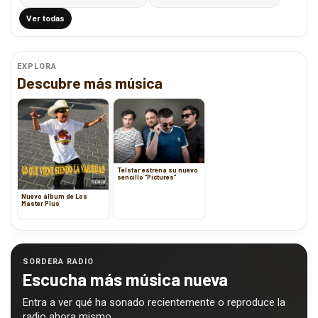
Ver todas
EXPLORA
Descubre más música
Telstar estrena su nuevo
sencillo “Pictures”
Nuevo álbum de Los
Master Plus
SORDERA RADIO
Escucha más música nueva
Entra a ver qué ha sonado recientemente o reproduce la
radio ahora mismo.