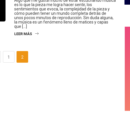
Algo que me gusta mucho de estar escuchando música
es lo que la pieza me logra hacer sentir, los
sentimientos que evoca, la complejidad de la pieza y
cómo pueden tener un mundo completa detrás de
unos pocos minutos de reproducción. Sin duda alguna,
la música es un fenómeno lleno de matices y capas
que […]
LEER MÁS
1
2