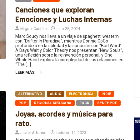
Canciones que exploran
Emociones y Luchas Internas
Miguel Castillo
julio 28, 2024
Marc Soucy nos lleva a un viaje de spaghetti western
con “Drifter In Paradise”, mientras Donnie CoCo
profundiza en la soledad y la sanación con “Bad Word”.
A Days Wait y Color Theory nos presentan “New Souls”,
una reflexión sobre la reinvención personal, y One
Whole Hand explora la complejidad de las relaciones en
“The […]
LEER MÁS
ALTERNATIVO
AUDIO
ELECTRÓNICA
INDIE
POP
REGIONAL MEXICANA
ROCK
SYNTHPOP
Joyas, acordes y música para
rato.
Javier Alfonso
octubre 11, 2023