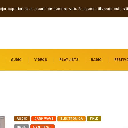
que Cruzan
jor experiencia al usuario en nuestra web. Si sigues utilizando este s
AUDIO
VIDEOS
PLAYLISTS
RADIO
FESTIV
AUDIO
DARK WAVE
ELECTRÓNICA
FOLK
ROCK
SYNTHPOP