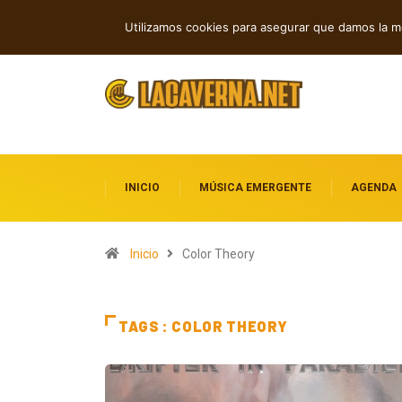
Entre la Melodía y la Rebeldía
Sonidos 
TENDENCIAS
Utilizamos cookies para asegurar que damos la me
Fronteras
INICIO
MÚSICA EMERGENTE
AGENDA
Inicio
Color Theory
TAGS : COLOR THEORY